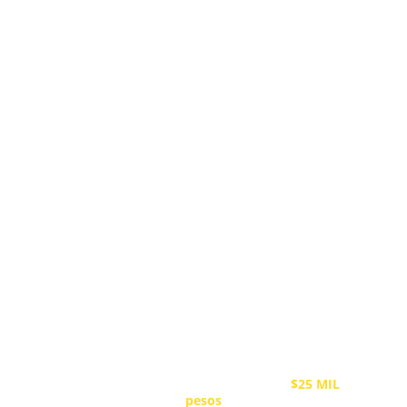
rentabilidad:
Refiere a tus contactos
Nosotros cerramos la venta por ti y damos 
seguimiento
Tú generas comisiones al mes desde
$25 MIL 
pesos