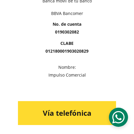
Banca móvil de tu Banco
BBVA Bancomer
No. de cuenta
0190302082
CLABE
012180001903020829
Nombre:
Impulso Comercial
Vía telefónica