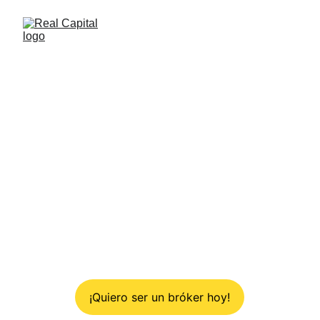
Inicia Hoy tu 
negocio en bienes 
raíces 
con poca inversión
¡Quiero ser un bróker hoy!