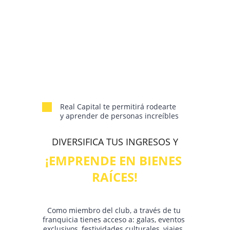
Tendrás la posibilidad de ser dueño de tu 
propia inmobiliaria, con nuestro modelo 
de negocio te garantizamos una máxima 
rentabilidad con el menor esfuerzo.
Real Capital te permitirá rodearte 
y aprender de personas increíbles
DIVERSIFICA TUS INGRESOS Y
¡EMPRENDE EN BIENES 
RAÍCES!
Como miembro del club, a través de tu 
franquicia tienes acceso a: galas, eventos 
exclusivos, festividades culturales, viajes, 