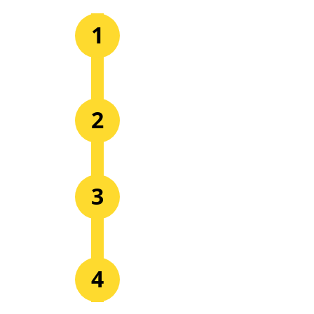
1
Realiza el pago del 
valor de la franquicia
Tomaremos tus datos 
2
para el registro ¡Ya eres 
un Bróker!
Inicia tú entrenamiento 
3
como nuevo Bróker ¡No 
estas solo!
¡Comienza a recibir los 
4
beneficios de Real 
Capital!