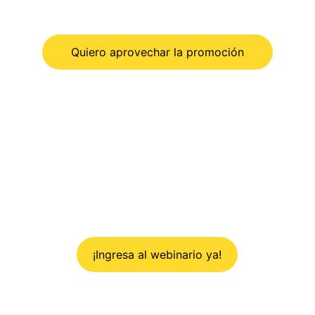
Quiero aprovechar la promoción
Webinar informativo
Todos los lunes 7:30 pm
Hora ciudad de mexico
Zoom id: 977 202 242
¡Ingresa al webinario ya!