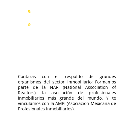
activo más valioso: tu capital social.
5:
El plan de negocios más rentable
del mercado inmobiliario.
6:
La oportunidad de invertir en
exclusivas preventas inmobiliarias
destinadas hasta ahora sólo a la gran
cúpula empresarial y que ahora
estarán a tu alcance.
Contarás con el respaldo de grandes
organismos del sector inmobiliario: Formamos
parte de la NAR (National Association of
Realtors), la asociación de profesionales
inmobiliarios más grande del mundo. Y te
vinculamos con la AMPI (Asociación Mexicana de
Profesionales Inmobiliarios).