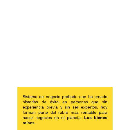
Planes de ahorro para el 
retiro
Operar tu negocio 
desde tu celular, en tus 
horarios
Sistema de negocio probado que ha creado
historias de éxito en personas que sin
experiencia previa y sin ser expertos, hoy
forman parte del rubro más rentable para
hacer negocios en el planeta:
Los bienes
raíces